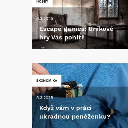
HOBBY
6.3.2025
Escape games: Únikové
hry Vás pohltí!
EKONOMIKA
5.3.2025
Když vám v práci
ukradnou peněženku?