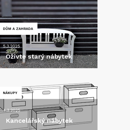
DŮM A ZAHRADA
5.3.2025
Oživte starý nábytek
NÁKUPY
4.3.2025
Kancelářský nábytek