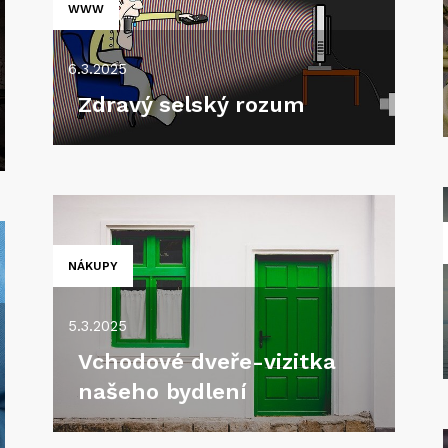
WWW
6.3.2025
Zdravý selský rozum
NÁKUPY
5.3.2025
Vchodové dveře-vizitka
našeho bydlení