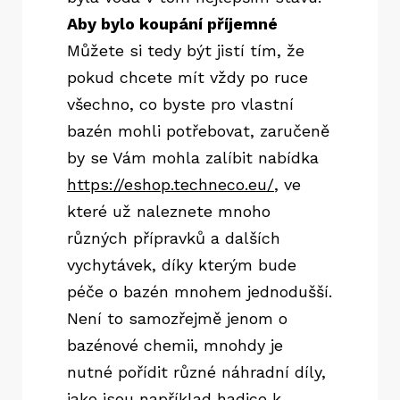
Aby bylo koupání příjemné
Můžete si tedy být jistí tím, že
pokud chcete mít vždy po ruce
všechno, co byste pro vlastní
bazén mohli potřebovat, zaručeně
by se Vám mohla zalíbit nabídka
https://eshop.techneco.eu/
, ve
které už naleznete mnoho
různých přípravků a dalších
vychytávek, díky kterým bude
péče o bazén mnohem jednodušší.
Není to samozřejmě jenom o
bazénové chemii, mnohdy je
nutné pořídit různé náhradní díly,
jako jsou například hadice k