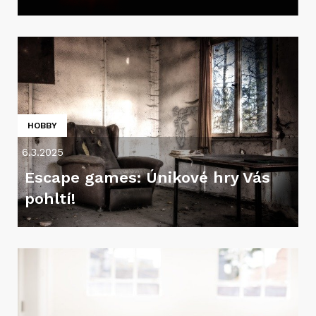
HOBBY
6.3.2025
Escape games: Únikové hry Vás
pohltí!