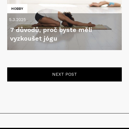
HOBBY
5.3.2025
7 důvodů, proč byste měli
vyzkoušet jógu
NEXT POST