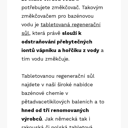
potřebujete změkčovač. Takovým
změkčovačem pro bazénovou
vodu je
tabletovaná regenerační
sůl
, která právě
slouží k
odstraňování přebytečných
iontů vápníku a hořčíku z vody
a
tím vodu změkčuje.
Tabletovanou regenerační sůl
najdete v naší široké nabídce
bazénové chemie v
pětadvacetikilových baleních a to
hned od tří renomovaných
výrobců
. Jak německá tak i
rakouská či polská tabletová