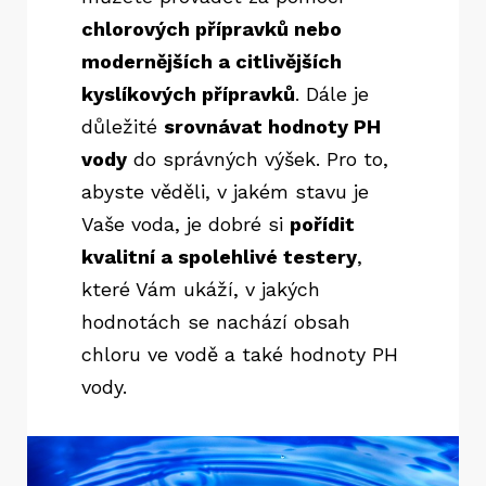
chlorových přípravků nebo
modernějších a citlivějších
kyslíkových přípravků
. Dále je
důležité
srovnávat hodnoty PH
vody
do správných výšek. Pro to,
abyste věděli, v jakém stavu je
Vaše voda, je dobré si
pořídit
kvalitní a spolehlivé testery
,
které Vám ukáží, v jakých
hodnotách se nachází obsah
chloru ve vodě a také hodnoty PH
vody.