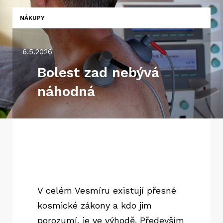
NÁKUPY
6.5.2026
Bolest zad nebývá
náhodná
V celém Vesmíru existují přesné
kosmické zákony a kdo jim
porozumí, je ve výhodě. Především