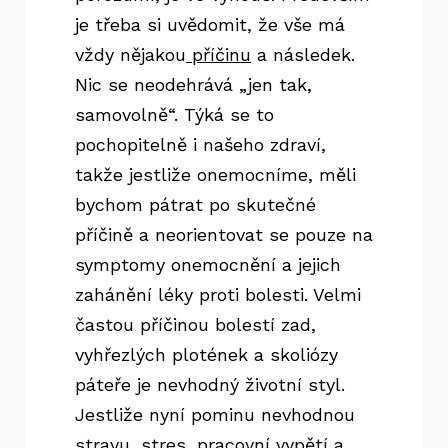
je třeba si uvědomit, že vše má
vždy nějakou
příčinu
a následek.
Nic se neodehrává „jen tak,
samovolně“. Týká se to
pochopitelně i našeho zdraví,
takže jestliže onemocníme, měli
bychom pátrat po skutečné
příčině a neorientovat se pouze na
symptomy onemocnění a jejich
zahánění léky proti bolesti.
Velmi
častou příčinou bolestí zad,
vyhřezlých plotének a skoliózy
páteře je nevhodný životní styl.
Jestliže nyní pominu nevhodnou
stravu, stres, pracovní vypětí a