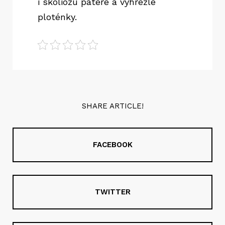
i skoliózu páteře a vyhřezlé
ploténky.
SHARE ARTICLE!
FACEBOOK
TWITTER