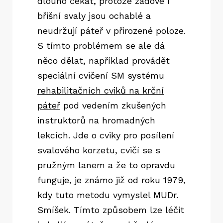
dlouho čekat, protože zádové i
břišní svaly jsou ochablé a
neudržují páteř v přirozené poloze.
S tímto problémem se ale dá
něco dělat, například provádět
speciální cvičení SM systému
rehabilitačních cviků na krční
páteř
pod vedením zkušených
instruktorů na hromadných
lekcích. Jde o cviky pro posílení
svalového korzetu, cvičí se s
pružným lanem a že to opravdu
funguje, je známo již od roku 1979,
kdy tuto metodu vymyslel MUDr.
Smíšek. Tímto způsobem lze léčit