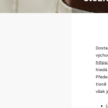
Dostal
výcho
https
hledá
Přede
tísně
však j
Ú