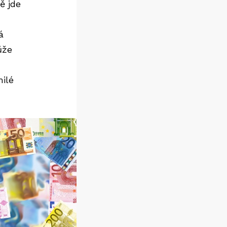
ě jde
á
ůže
milé