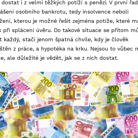
 dostat i z velmi těžkých potíží s penězi. V první řad
lášení osobního bankrotu, tedy insolvence neboli
žení, kterou je možné řešit zejména potíže, které m
k při splácení úvěru. Do takové situace se přitom m
t každý, stačí jenom špatná chvíle, kdy je člověk
štěn z práce, a hypotéka na krku. Nejsou to vůbec 
e, ale důležité je vědět, jak se z nich dostat.