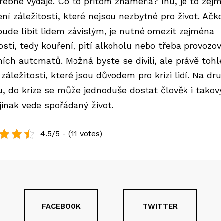
řebné výdaje. Co to přitom znamená? Inu, je to zej
ní záležitostí, které nejsou nezbytné pro život. Ačko
bude líbit lidem závislým, je nutné omezit zejména
osti, tedy kouření, pití alkoholu nebo třeba provozo
ních automatů. Možná byste se divili, ale právě tohl
záležitosti, které jsou důvodem pro krizi lidí. Na dr
u, do krize se může jednoduše dostat člověk i takov
 jinak vede spořádaný život.
4.5/5 - (11 votes)
FACEBOOK
TWITTER