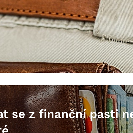
t se z finanční pasti n
té