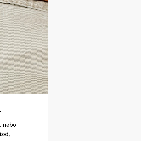
á
, nebo
tod,