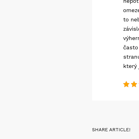
nepot
omeze
to ne
závisl
výher
často 
stran
který
SHARE ARTICLE!