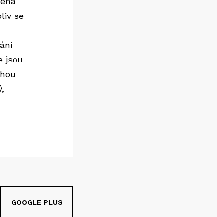
ména
liv se
vání
e jsou
uhou
ý,
GOOGLE PLUS