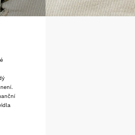
ké
dý
není.
nanční
idla