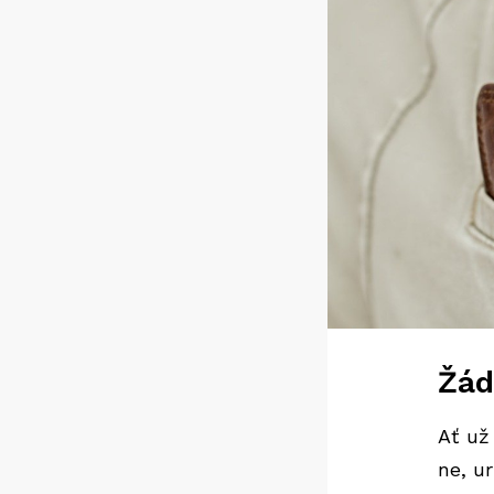
Žád
Ať už
ne, u