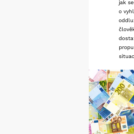
jak se
o vyh
oddlu
člově
dosta
propu
situac