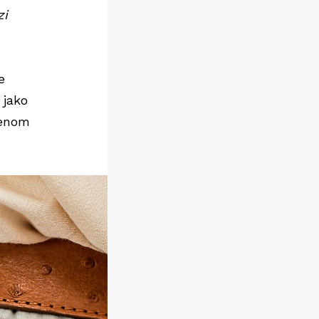
zi
e
 jako
jenom