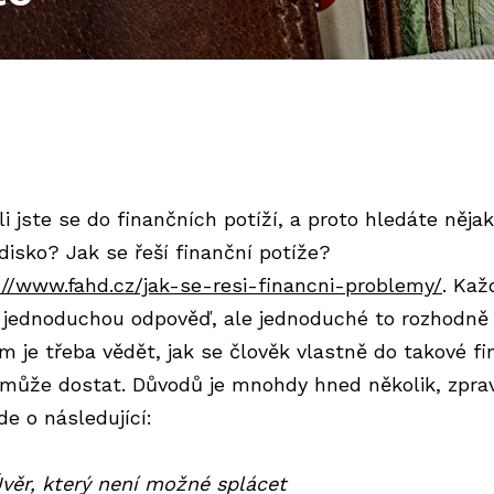
i jste se do finančních potíží, a proto hledáte něja
disko? Jak se řeší finanční potíže?
://www.fahd.cz/jak-se-resi-financni-problemy/
. Kaž
 jednoduchou odpověď, ale jednoduché to rozhodně 
m je třeba vědět, jak se člověk vlastně do takové fi
 může dostat. Důvodů je mnohdy hned několik, zprav
de o následující:
věr, který není možné splácet