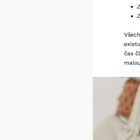
Z
Z
Všech
existu
čas č
malou