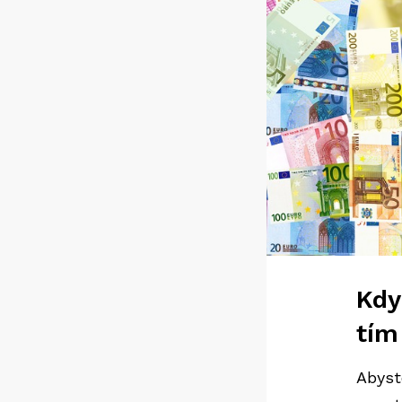
Kdy
tím
Abyst