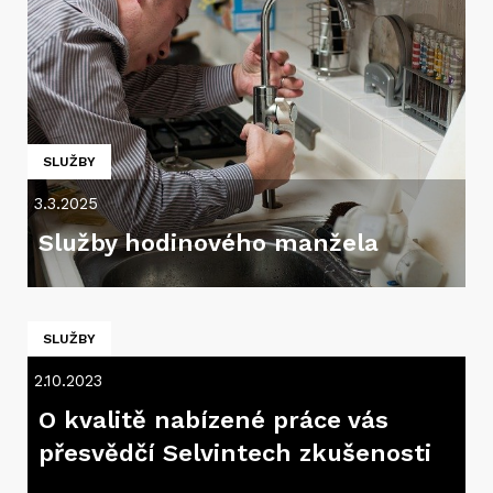
SLUŽBY
3.3.2025
Služby hodinového manžela
SLUŽBY
2.10.2023
O kvalitě nabízené práce vás
přesvědčí Selvintech zkušenosti