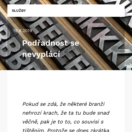
SLUŽBY
19.8.2019
Podřadnost se
nevyplácí
Pokud se zdá, že některé branži
nehrozí krach, že ta tu bude snad
věčně, pak je to to, co souvisí s
tištěním. Protože se dnes zkrátka