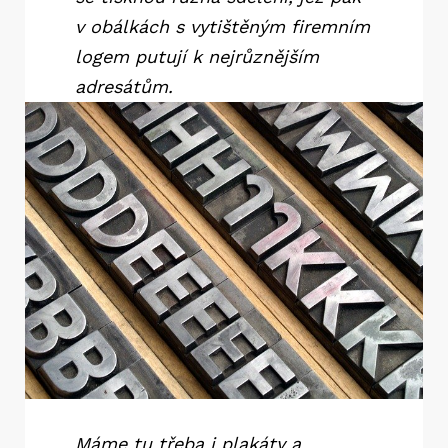
v obálkách s vytištěným firemním
logem putují k nejrůznějším
adresátům.
Máme tu třeba i plakáty a