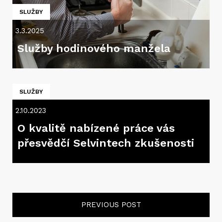
SLUŽBY
3.3.2025
Služby hodinového manžela
SLUŽBY
2.10.2023
O kvalitě nabízené práce vás
přesvědčí Selvintech zkušenosti
PREVIOUS POST