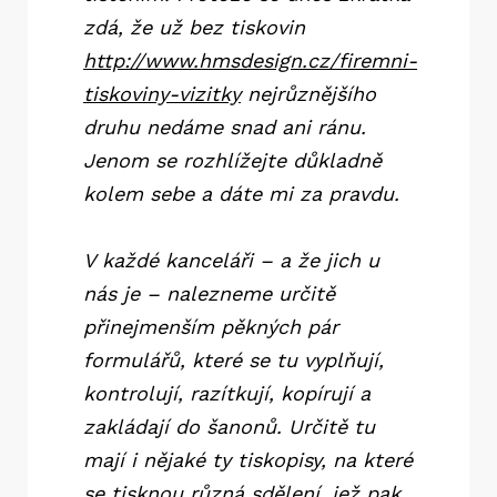
zdá, že už bez tiskovin
http://www.hmsdesign.cz/firemni-
tiskoviny-vizitky
nejrůznějšího
druhu nedáme snad ani ránu.
Jenom se rozhlížejte důkladně
kolem sebe a dáte mi za pravdu.
V každé kanceláři – a že jich u
nás je – nalezneme určitě
přinejmenším pěkných pár
formulářů, které se tu vyplňují,
kontrolují, razítkují, kopírují a
zakládají do šanonů. Určitě tu
mají i nějaké ty tiskopisy, na které
se tisknou různá sdělení, jež pak