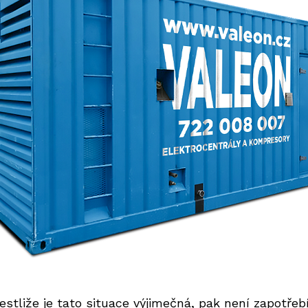
estliže je tato situace výjimečná, pak není zapotřeb