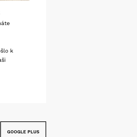
máte
šlo k
aši
GOOGLE PLUS