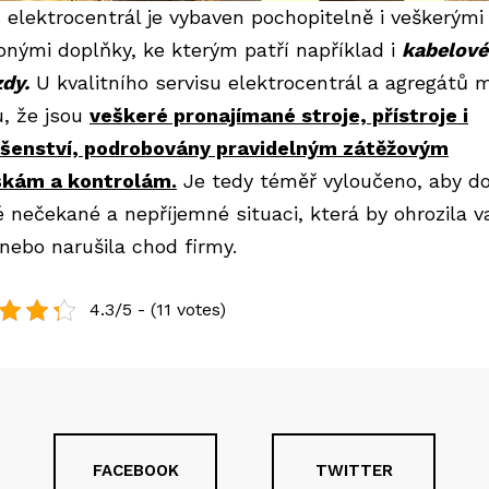
s elektrocentrál je vybaven pochopitelně i veškerými
bnými doplňky, ke kterým patří například i
kabelové
zdy.
U kvalitního servisu elektrocentrál a agregátů 
u, že jsou
veškeré pronajímané stroje, přístroje i
ušenství, podrobovány pravidelným zátěžovým
kám a kontrolám.
Je tedy téměř vyloučeno, aby do
é nečekané a nepříjemné situaci, která by ohrozila v
anebo narušila chod firmy.
4.3/5 - (11 votes)
FACEBOOK
TWITTER