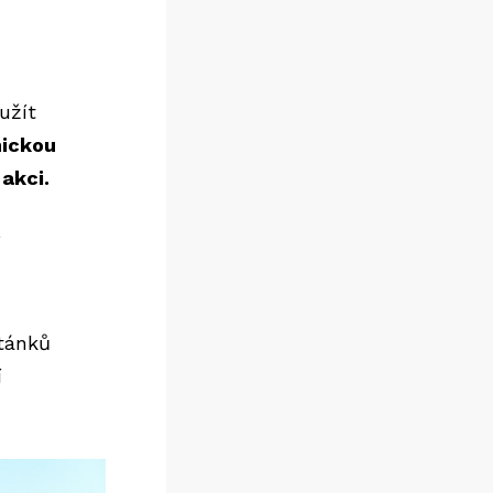
užít
nickou
akci.
í
stánků
í