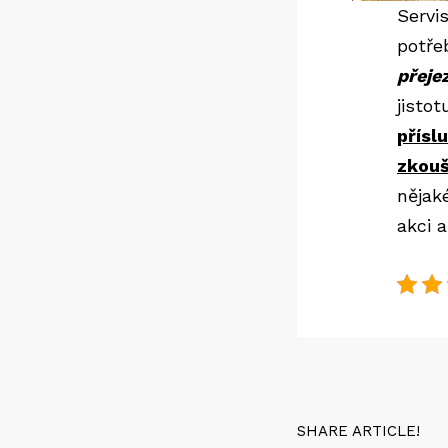
Servi
potře
přeje
jistot
přísl
zkouš
nějak
akci 
SHARE ARTICLE!