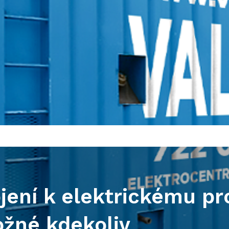
ojení k elektrickému p
ožné kdekoliv