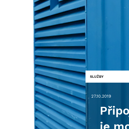
SLUŽBY
27.10.2019
Přip
je m