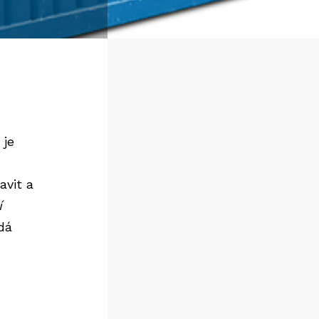
 je
avit a
í
 dá