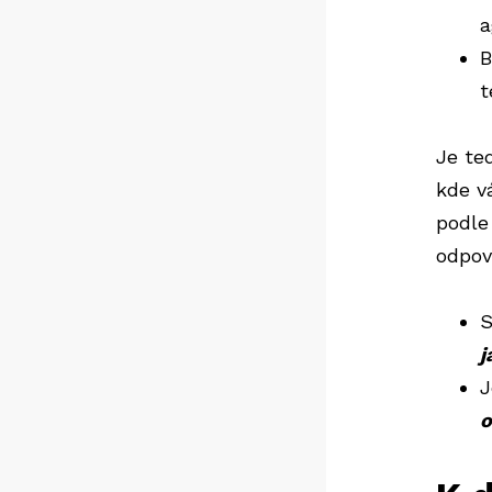
a
B
t
Je te
kde v
podle
odpov
S
j
J
o