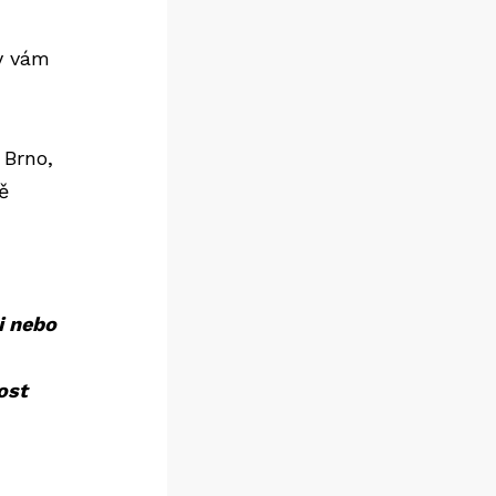
by vám
l Brno
,
ě
ci nebo
ost