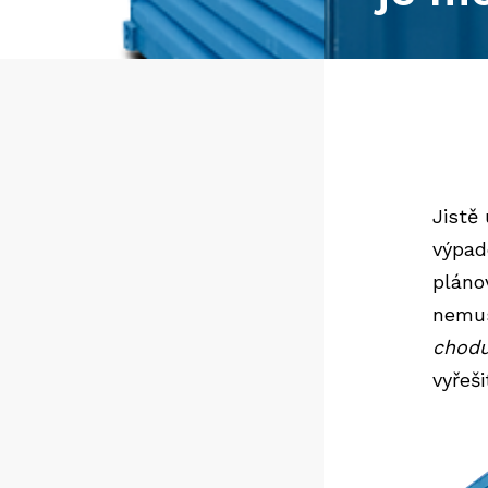
Jistě
výpad
pláno
nemus
chodu
vyřeši