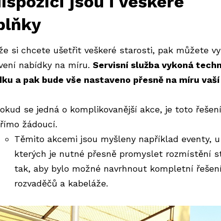
ispozici jsou i veškeré
plňky
iže si chcete ušetřit veškeré starosti, pak můžete vy
vení nabídky na míru.
Servisní služba vykoná tech
dku a pak bude vše nastaveno přesně na míru vaší 
okud se jedná o komplikovanější akce, je toto řešen
římo žádoucí.
Těmito akcemi jsou myšleny například eventy, u
kterých je nutné přesně promyslet rozmístění 
tak, aby bylo možné navrhnout kompletní řešen
rozvaděčů a kabeláže.