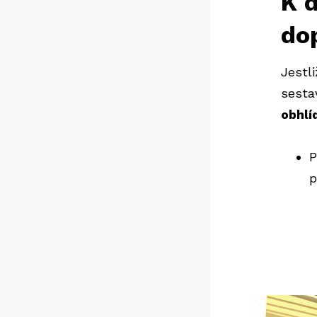
K d
do
Jestl
sesta
obhlí
P
p