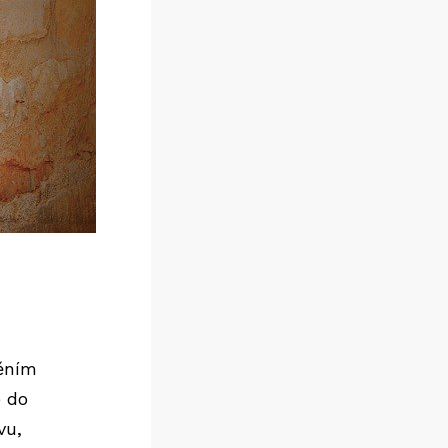
ěním
e do
vu,