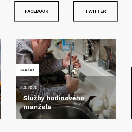
FACEBOOK
TWITTER
SLUŽBY
3.3.2025
Služby hodinového
manžela