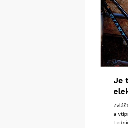
Je 
ele
Zvláš
a vti
Lednic