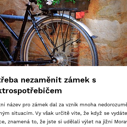
třeba nezaměnit zámek s
ktrospotřebičem
tní název pro zámek dal za vznik mnoha nedorozum
pným situacím. Vy však určitě víte, že když se vydát
e, znamená to, že jste si udělali výlet na jižní Mora