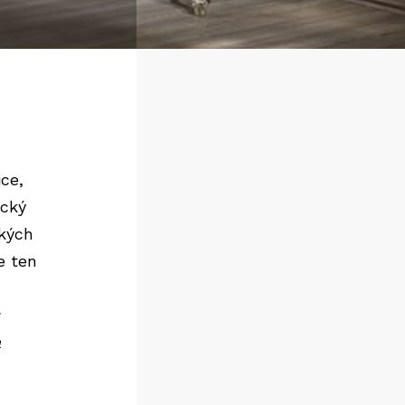
ce,
ický
ckých
e ten
a