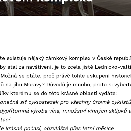
iže existuje nějaký zámkový komplex v České republi
by stal za navštívení, je to zcela jistě Lednicko-valt
. Možná se ptáte, proč právě tohle uskupení histori
tů na jihu Moravy? Důvodů je mnoho, proto si vybert
 díky kterému se do této krásné oblasti vydáte:
onečná síť cyklostezek pro všechny úrovně cyklistů
dypřítomná výroba vína, množství vinných sklípků 
tací
le krásné počasí, obzvláště přes letní měsíce