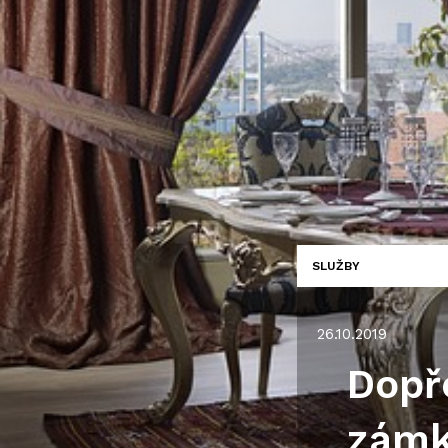
SLUŽBY
26.10.2019
Dopře
zámk