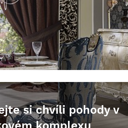
jte si chvíli pohody v
ovém komplexu