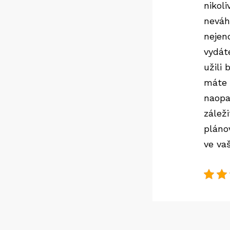
nikol
neváhe
nejeno
vydáte
užili
máte 
naopa
záleži
pláno
ve va