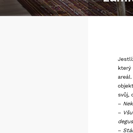
Jestl
který 
areál
objek
svůj,
–
Nek
–
Všu
degus
–
Stá