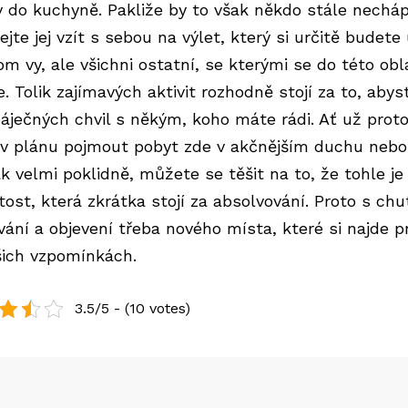
iv do kuchyně. Pakliže by to však někdo stále necháp
jte jej vzít s sebou na výlet, který si určitě budete
m vy, ale všichni ostatní, se kterými se do této obl
. Tolik zajímavých aktivit rozhodně stojí za to, abyst
 báječných chvil s někým, koho máte rádi. Ať už prot
v plánu pojmout pobyt zde v akčnějším duchu nebo
k velmi poklidně, můžete se těšit na to, že tohle je
tost, která zkrátka stojí za absolvování. Proto s chu
vání a objevení třeba nového místa, které si najde p
šich vzpomínkách.
3.5/5 - (10 votes)