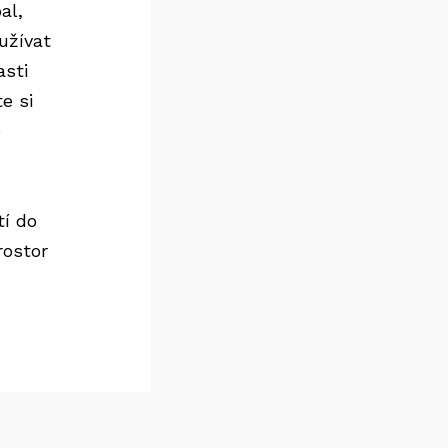
al,
 užívat
asti
e si
o
tí do
rostor