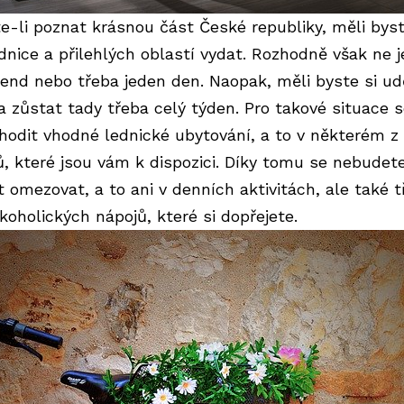
e-li poznat krásnou část České republiky, měli bys
dnice a přilehlých oblastí vydat. Rozhodně však ne 
kend nebo třeba jeden den. Naopak, měli byste si ud
 a zůstat tady třeba celý týden. Pro takové situace 
hodit vhodné
lednické ubytování
, a to v některém z
ů, které jsou vám k dispozici. Díky tomu se nebudet
 omezovat, a to ani v denních aktivitách, ale také t
lkoholických nápojů, které si dopřejete.