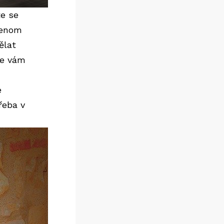
te se
jenom
ělat
se vám
e
řeba v