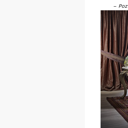
–
Poz