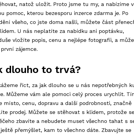
ěhovat, natož uložit. Proto jsme tu my, a nabízíme 
ou pomoc, kterou bezesporu
inzerce zdarma
je. Po
ídění všeho, co jste doma našli, můžete část přenec
 lidem. U nás neplatíte za nabídku ani poptávku,
duše vložíte popis, cenu a nejlépe fotografii, a můž
 první zájemce.
 dlouho to trvá?
ážeme říct, za jak dlouho se u nás nepotřebných k
te. Můžeme vám ale pomoci celý proces urychlit. Tí
te místo, cenu, dopravu a další podrobnosti, značně
líte prodej. Můžete se stěhovat s klidem, protože s
ěčeho zbavíte a nebudete muset všechno tahat s s
 ještě přemýšlet, kam to všechno dáte. Zbavujte se