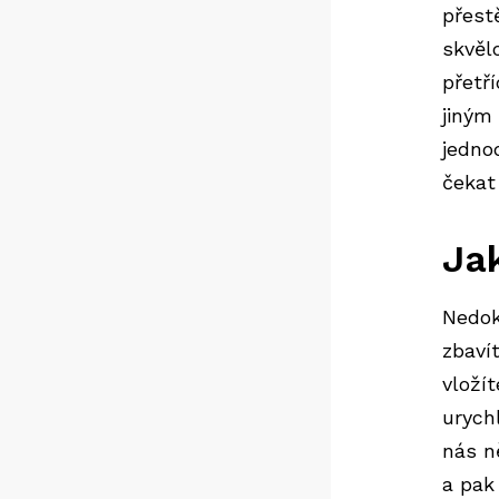
přest
skvěl
přetř
jiným
jedno
čekat
Jak
Nedok
zbaví
vloží
urych
nás n
a pak