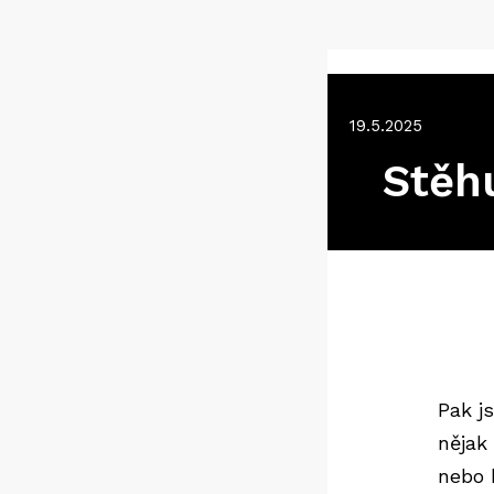
19.5.2025
Stěh
Pak j
nějak
nebo 