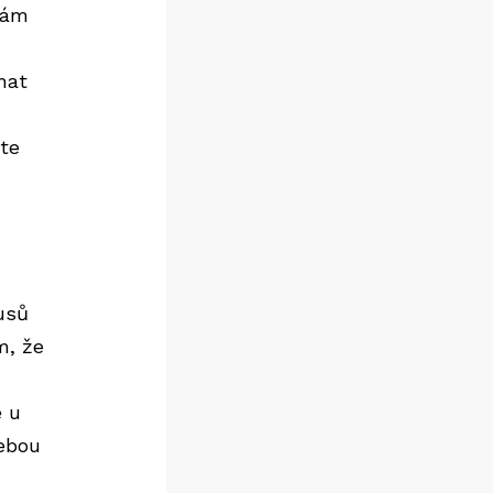
vám
hat
ete
usů
m, že
e u
ebou