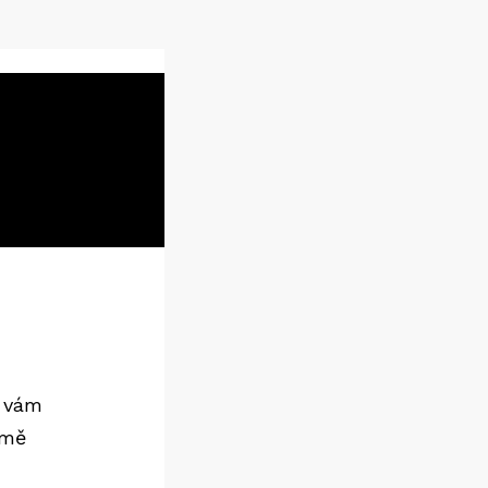
e vám
omě