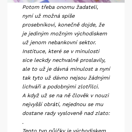
Potom třeba onomu žadateli,
nyní už možná spíše
prosebníkovi, konečně dojde, že
je jediným možným východiskem
už jenom nebankovní sektor.
Instituce, které se v minulosti
sice leckdy nechvalně proslavily,
ale to už je dávná minulost a nyní
tak tyto už dávno nejsou žádnými
lichváři a podobnými zlotřilci.
A když už se na ně člověk v nouzi
nejvyšší obrátí, nejednou se mu
dostane rady vysloveně nad zlato:
.
Tento typ půjčky je východiskem