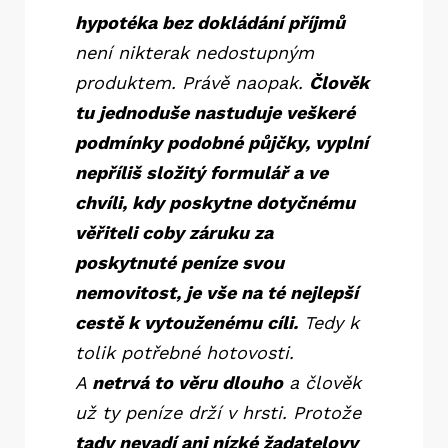
hypotéka bez dokládání příjmů
není nikterak nedostupným
produktem. Právě naopak.
Člověk
tu jednoduše nastuduje veškeré
podmínky podobné půjčky, vyplní
nepříliš složitý formulář a ve
chvíli, kdy poskytne dotyčnému
věřiteli coby záruku za
poskytnuté peníze svou
nemovitost, je vše na té nejlepší
cestě k vytouženému cíli.
Tedy k
tolik potřebné hotovosti.
A
netrvá to věru dlouho
a člověk
už ty peníze drží v hrsti. Protože
tady nevadí ani nízké žadatelovy