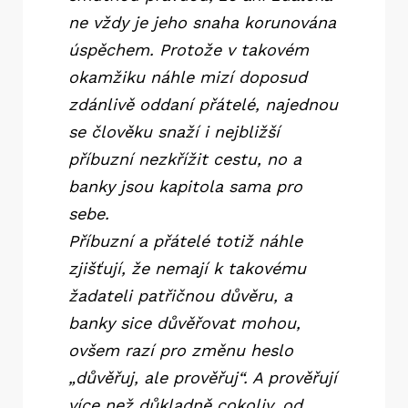
ne vždy je jeho snaha korunována
úspěchem. Protože v takovém
okamžiku náhle mizí doposud
zdánlivě oddaní přátelé, najednou
se člověku snaží i nejbližší
příbuzní nezkřížit cestu, no a
banky jsou kapitola sama pro
sebe.
Příbuzní a přátelé totiž náhle
zjišťují, že nemají k takovému
žadateli patřičnou důvěru, a
banky sice důvěřovat mohou,
ovšem razí pro změnu heslo
„důvěřuj, ale prověřuj“. A prověřují
více než důkladně cokoliv, od