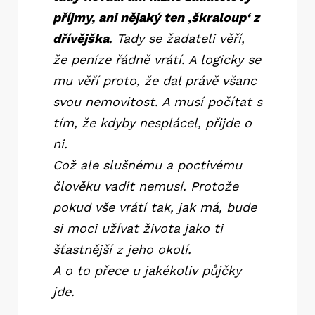
příjmy, ani nějaký ten ‚škraloup‘ z
dřívějška
. Tady se žadateli věří,
že peníze řádně vrátí. A logicky se
mu věří proto, že dal právě všanc
svou nemovitost. A musí počítat s
tím, že kdyby nesplácel, přijde o
ni.
Což ale slušnému a poctivému
člověku vadit nemusí. Protože
pokud vše vrátí tak, jak má, bude
si moci užívat života jako ti
šťastnější z jeho okolí.
A o to přece u jakékoliv půjčky
jde.