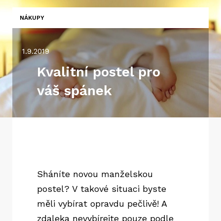
NÁKUPY
1.9.2019
Kvalitní postel pro
váš spánek
Sháníte novou manželskou
postel? V takové situaci byste
měli vybírat opravdu pečlivě! A
zdaleka nevybírejte pouze podle