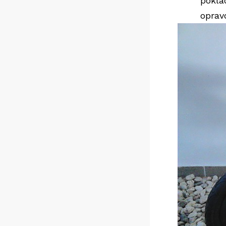
pokla
opravd