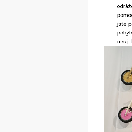
odráž
pomoc
jste 
pohyb
neujel