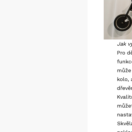
Jak v
Pro d
funkc
může 
kolo, 
dřevě
Kvali
můžet
nasta
Skvěl