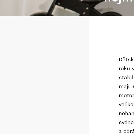
Dětsk
roku 
stabi
mají 3
motor
velik
noham
svého
a odr