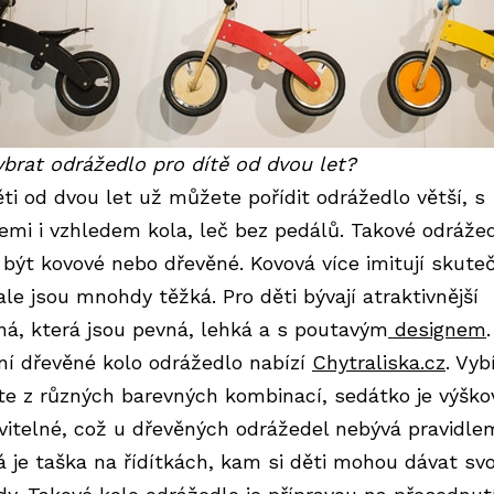
ybrat odrážedlo pro dítě od dvou let?
ěti od dvou let už můžete pořídit odrážedlo větší, s
emi i vzhledem kola, leč bez pedálů. Takové odráže
být kovové nebo dřevěné. Kovová více imitují skute
ale jsou mnohdy těžká. Pro děti bývají atraktivnější
ná, která jsou pevná, lehká a s poutavým
designem
.
tní dřevěné kolo odrážedlo nabízí
Chytraliska.cz
. Vyb
e z různých barevných kombinací, sedátko je výško
vitelné, což u dřevěných odrážedel nebývá pravidle
á je taška na řídítkách, kam si děti mohou dávat svo