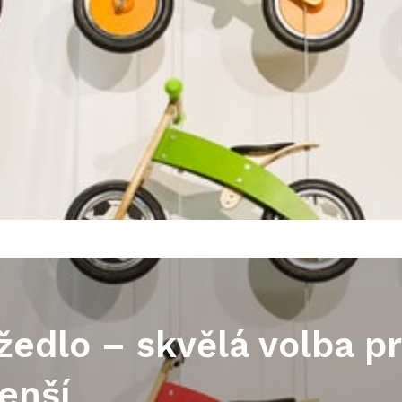
žedlo – skvělá volba p
enší