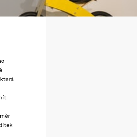
ho
ě
 která
mít
směr
dítek