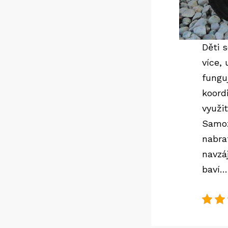
Děti s
více,
fungu
koord
využi
Samoz
nabra
navzá
baví…