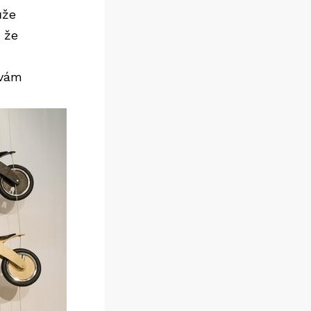
ůže
, že
 vám