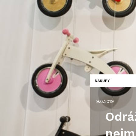
NÁKUPY
9.6.2019
Odrá
nejm