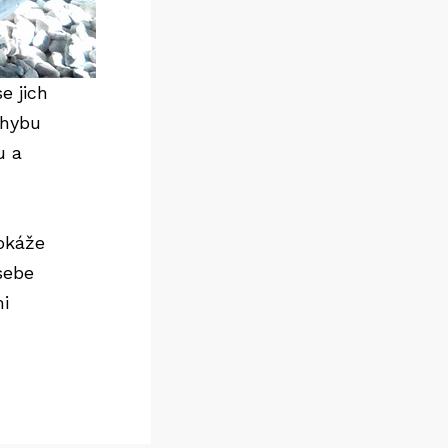
e jich
ohybu
u a
okáže
sebe
mi