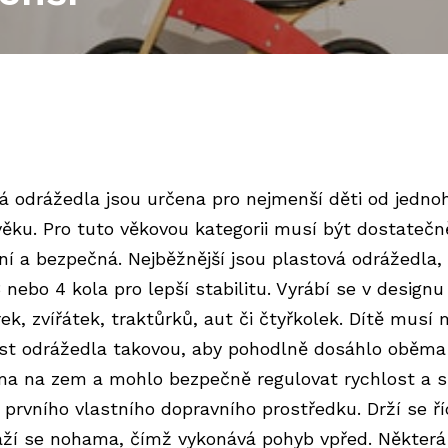
á odrážedla jsou určena pro nejmenší děti od jedno
věku. Pro tuto věkovou kategorii musí být dostatečn
lní a bezpečná. Nejběžnější jsou plastová odrážedla,
 nebo 4 kola pro lepší stabilitu. Vyrábí se v designu
ek, zvířátek, traktůrků, aut či čtyřkolek. Dítě musí 
ost odrážedla takovou, aby pohodlně dosáhlo oběma
a na zem a mohlo bezpečně regulovat rychlost a 
 prvního vlastního dopravního prostředku. Drží se ří
áží se nohama, čímž vykonává pohyb vpřed. Některá