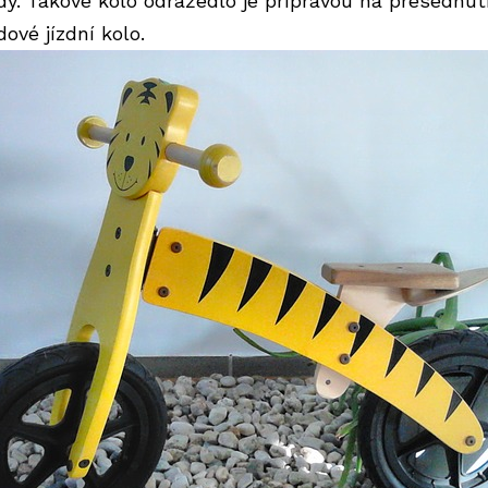
dy. Takové kolo odrážedlo je přípravou na přesednut
ové jízdní kolo.