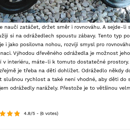
e naučí zatáčet, držet směr i rovnováhu. A sejde-li s
 užijí si na odrážedlech spoustu zábavy. Tento typ p
je i jako posilovna nohou, rozvíjí smysl pro rovnováh
inaci. Výhodou dřevěného odrážedla je možnost jeho
tí v interiéru, máte-li k tomuto dostatečné prostory.
řejmě je třeba na děti dohlížet. Odrážedlo někdy d
t slušnou rychlost a také není vhodné, aby děti do 
jem odrážedly narážely. Přestože je to většinou vel
4.8/5 - (6 votes)