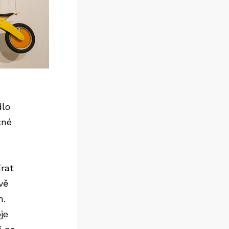
dlo
čné
írat
vě
m.
je