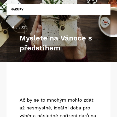
NÁKUPY
4.3.2025
Myslete na Vánoce s
předstihem
Ač by se to mnohým mohlo zdát
až nesmyslné, ideální doba pro
výběr a následné pořízení darů na