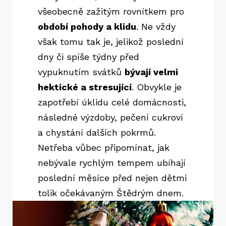
všeobecně zažitým rovnítkem pro
období pohody a klidu
. Ne vždy
však tomu tak je, jelikož poslední
dny či spíše týdny před
vypuknutím svátků
bývají velmi
hektické a stresující
. Obvykle je
zapotřebí úklidu celé domácnosti,
následné výzdoby, pečení cukroví
a chystání dalších pokrmů.
Netřeba vůbec připomínat, jak
nebývale rychlým tempem ubíhají
poslední měsíce před nejen dětmi
tolik očekávaným Štědrým dnem.